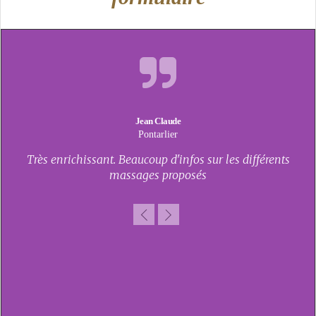
Jean Claude
Pontarlier
ge
Très enrichissant. Beaucoup d'infos sur les différents
J'a
x et
massages proposés
t
 et
m
feu
pa
onne
r
ue,